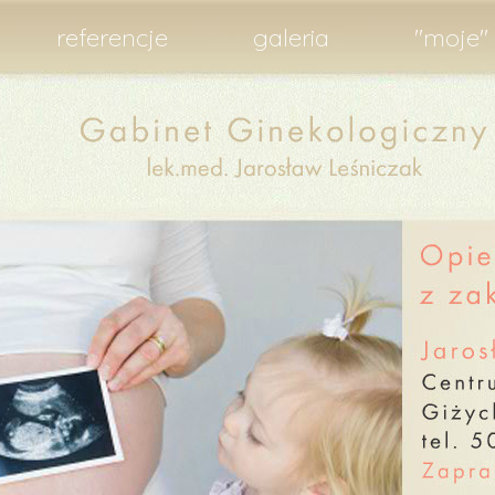
referencje
galeria
"moje" 