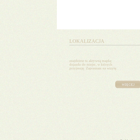
LOKALIZACJA
znajdziesz tu aktywną mapkę
dojazdu do miejsc, w których
przyjmuję. Zapraszam na wizytę.