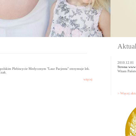
Aktual
2010.12.01
Strona www
polskim Plebiscycie Medycznym "Laur Pacjenta" otrzymuje lek.
Witam Państw
czak.
więcej
>
Więcej akt