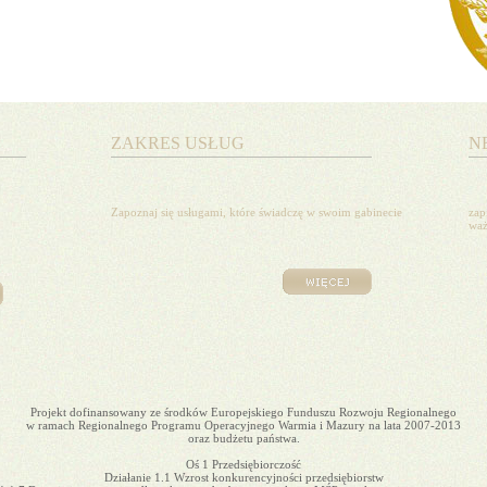
ZAKRES USŁUG
N
Zapoznaj się usługami, które świadczę w swoim gabinecie
zap
waż
Projekt dofinansowany ze środków Europejskiego Funduszu Rozwoju Regionalnego
w ramach Regionalnego Programu Operacyjnego Warmia i Mazury na lata 2007-2013
oraz budżetu państwa.
Oś 1 Przedsiębiorczość
Działanie 1.1 Wzrost konkurencyjności przedsiębiorstw